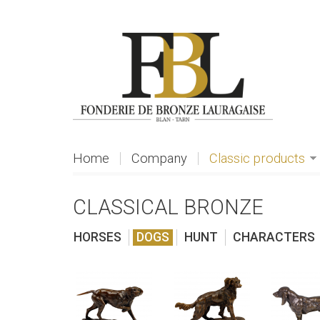
Skip to main content
Home
Company
Classic products
CLASSICAL BRONZE
HORSES
DOGS
HUNT
CHARACTERS
view
view
view