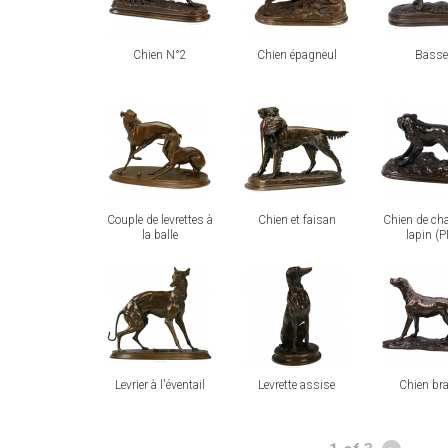
Chien N°2
Chien épagneul
Basse
view
view
view
Couple de levrettes à
Chien et faisan
Chien de ch
la balle
lapin (
view
view
view
Levrier à l'éventail
Levrette assise
Chien br
Pages