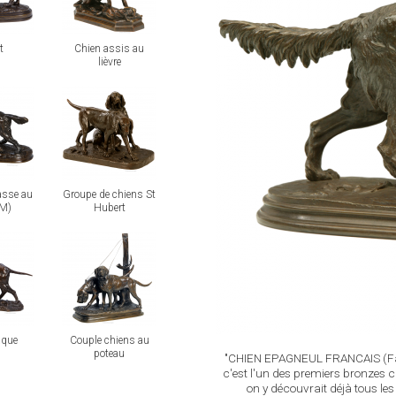
t
Chien assis au
lièvre
view
asse au
Groupe de chiens St
PM)
Hubert
view
aque
Couple chiens au
poteau
"CHIEN EPAGNEUL FRANCAIS (Fabi
c'est l'un des premiers bronzes 
on y découvrait déjà tous les