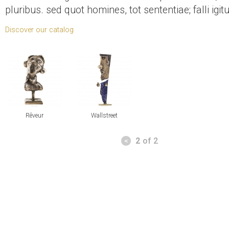
pluribus. sed quot homines, tot sententiae; falli ig
Discover our catalog
view
view
Rêveur
Wallstreet
Pages
2
of 2
<