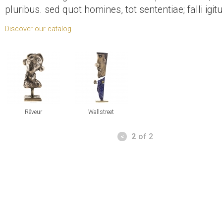
pluribus. sed quot homines, tot sententiae; falli ig
Discover our catalog
view
view
Rêveur
Wallstreet
Pages
2
of 2
<