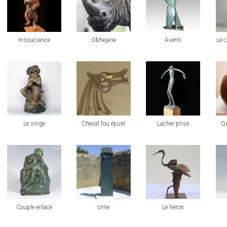
Insouciance
Obhejane
Aventi
Le 
voir
voir
voir
voi
Le singe
Cheval fou épuré
Lacher prise
Qu
voir
voir
voir
voi
Couple enlacé
Urne
Le héron