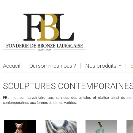
Aller au contenu principal
Accueil
Qui sommes-nous ?
Nos produits
S
SCULPTURES CONTEMPORAINE
FBL met son savoir-faire aux services des artistes et réalise ainsi de no
contemporaines aux formes et teintes variées.
voir
voir
voir
voi