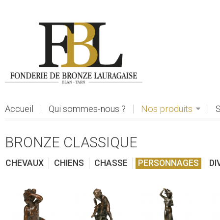
Aller au contenu principal
Accueil
Qui sommes-nous ?
Nos produits
S
BRONZE CLASSIQUE
CHEVAUX
CHIENS
CHASSE
PERSONNAGES
DI
voir
voir
voir
voi