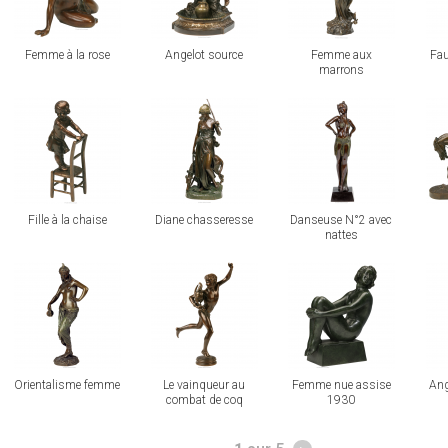
Femme à la rose
Angelot source
Femme aux
Fau
marrons
voir
voir
voir
voi
Fille à la chaise
Diane chasseresse
Danseuse N°2 avec
nattes
voir
voir
voir
voi
Orientalisme femme
Le vainqueur au
Femme nue assise
Ang
combat de coq
1930
Pages