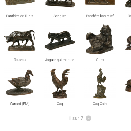
Panthère de Tunis
Sanglier
Panthère bas-relief
Re
voir
voir
voir
voi
Taureau
Jaguar qui marche
Ours
voir
voir
voir
voi
Canard (PM)
Coq
Coq Cain
Pages
1
sur 7
>