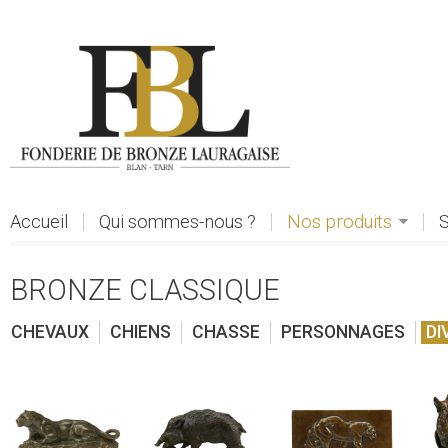
Aller au contenu principal
Accueil
Qui sommes-nous ?
Nos produits
S
BRONZE CLASSIQUE
CHEVAUX
CHIENS
CHASSE
PERSONNAGES
DI
voir
voir
voir
voi