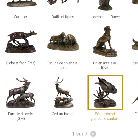
Sanglier
Buffle et tigres
Lièvre assis Barye
voir
voir
voir
voi
Biche et faon (PM)
Groupe de chiens au
Chien assis au
San
repos
lièvre
voir
voir
voir
voi
Famille de cerfs
Cerf au brame
Bécassine et
Fa
(GM)
grenouille sautant
Pages
1
sur 7
>