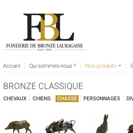
Aller au contenu principal
Accueil
Qui sommes-nous ?
Nos produits
S
BRONZE CLASSIQUE
CHEVAUX
CHIENS
CHASSE
PERSONNAGES
DI
voir
voir
voir
voi